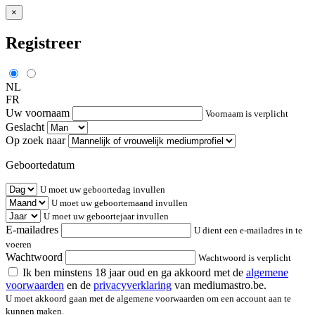
×
Registreer
NL
FR
Uw voornaam
Voornaam is verplicht
Geslacht
Op zoek naar
Geboortedatum
U moet uw geboortedag invullen
U moet uw geboortemaand invullen
U moet uw geboortejaar invullen
E-mailadres
U dient een e-mailadres in te
voeren
Wachtwoord
Wachtwoord is verplicht
Ik ben minstens 18 jaar oud en ga akkoord met de
algemene
voorwaarden
en de
privacyverklaring
van mediumastro.be.
U moet akkoord gaan met de algemene voorwaarden om een account aan te
kunnen maken.