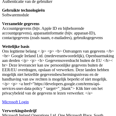
Authenticatie van de gebruiker
Gebruikte technologieën
Softwaremodule
Verzamelde gegevens
Accountgegevens (bijv. Apple ID en bijbehorende
accountgegevens), apparaatinformatie (bijv. apparaat-ID),
contactgegevens (zoals naam, e-mailadres), gebruiksgegevens
Wettelijke basis
Ons legitieme belang < /p> <p> <b> Ontvangers van gegevens </b>
<br> Google Ireland Ltd. (medeverantwoordelijk), Openbaarmaking
aan derden </p> <p> <b> Gegevensoverdracht buiten de EU </b><
br> Deze leverancier kan uw persoonlijke gegevens buiten de
EER/EU overdragen, opslaan of verwerken. Deze landen hebben
mogelijk niet hetzelfde gegevensbeschermingsniveau en de
handhaving van uw rechten is mogelijk beperkt of niet mogelijk.
</p> <p> <a href="https://developers.google.com/terms/api-
services-user-data-policy " target="_blank"> Klik hier om het
privacybeleid van de gegevens te lezen verwerker. </a>
Microsoft Login
Verwerkingsbedrijf
Microsoft Ireland Operations Ltd, One Microsoft Place, South