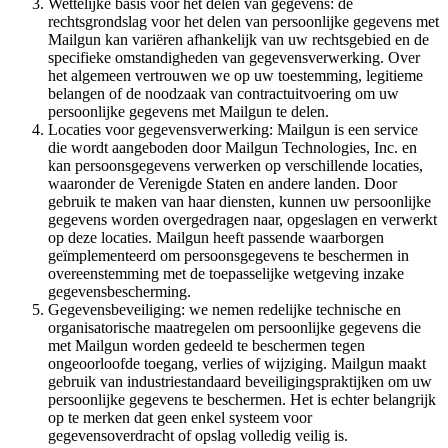
Wettelijke basis voor het delen van gegevens: de
rechtsgrondslag voor het delen van persoonlijke gegevens met
Mailgun kan variëren afhankelijk van uw rechtsgebied en de
specifieke omstandigheden van gegevensverwerking. Over
het algemeen vertrouwen we op uw toestemming, legitieme
belangen of de noodzaak van contractuitvoering om uw
persoonlijke gegevens met Mailgun te delen.
Locaties voor gegevensverwerking: Mailgun is een service
die wordt aangeboden door Mailgun Technologies, Inc. en
kan persoonsgegevens verwerken op verschillende locaties,
waaronder de Verenigde Staten en andere landen. Door
gebruik te maken van haar diensten, kunnen uw persoonlijke
gegevens worden overgedragen naar, opgeslagen en verwerkt
op deze locaties. Mailgun heeft passende waarborgen
geïmplementeerd om persoonsgegevens te beschermen in
overeenstemming met de toepasselijke wetgeving inzake
gegevensbescherming.
Gegevensbeveiliging: we nemen redelijke technische en
organisatorische maatregelen om persoonlijke gegevens die
met Mailgun worden gedeeld te beschermen tegen
ongeoorloofde toegang, verlies of wijziging. Mailgun maakt
gebruik van industriestandaard beveiligingspraktijken om uw
persoonlijke gegevens te beschermen. Het is echter belangrijk
op te merken dat geen enkel systeem voor
gegevensoverdracht of opslag volledig veilig is.