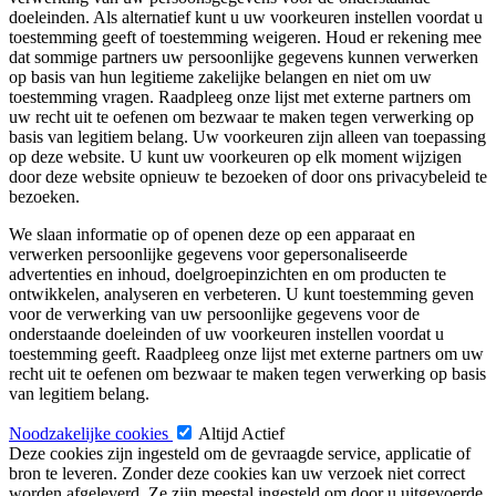
doeleinden. Als alternatief kunt u uw voorkeuren instellen voordat u
toestemming geeft of toestemming weigeren. Houd er rekening mee
dat sommige partners uw persoonlijke gegevens kunnen verwerken
op basis van hun legitieme zakelijke belangen en niet om uw
toestemming vragen. Raadpleeg onze lijst met externe partners om
uw recht uit te oefenen om bezwaar te maken tegen verwerking op
basis van legitiem belang. Uw voorkeuren zijn alleen van toepassing
op deze website. U kunt uw voorkeuren op elk moment wijzigen
door deze website opnieuw te bezoeken of door ons privacybeleid te
bezoeken.
We slaan informatie op of openen deze op een apparaat en
verwerken persoonlijke gegevens voor gepersonaliseerde
advertenties en inhoud, doelgroepinzichten en om producten te
ontwikkelen, analyseren en verbeteren. U kunt toestemming geven
voor de verwerking van uw persoonlijke gegevens voor de
onderstaande doeleinden of uw voorkeuren instellen voordat u
toestemming geeft. Raadpleeg onze lijst met externe partners om uw
recht uit te oefenen om bezwaar te maken tegen verwerking op basis
van legitiem belang.
Noodzakelijke cookies
Altijd Actief
Deze cookies zijn ingesteld om de gevraagde service, applicatie of
bron te leveren. Zonder deze cookies kan uw verzoek niet correct
worden afgeleverd. Ze zijn meestal ingesteld om door u uitgevoerde