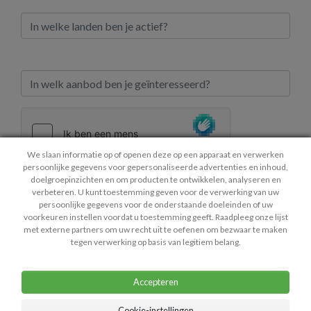
We slaan informatie op of openen deze op een apparaat en verwerken
persoonlijke gegevens voor gepersonaliseerde advertenties en inhoud,
doelgroepinzichten en om producten te ontwikkelen, analyseren en
Verzenden
verbeteren. U kunt toestemming geven voor de verwerking van uw
persoonlijke gegevens voor de onderstaande doeleinden of uw
voorkeuren instellen voordat u toestemming geeft. Raadpleeg onze lijst
met externe partners om uw recht uit te oefenen om bezwaar te maken
tegen verwerking op basis van legitiem belang.
Contact
Privacy Policy
Algemene Voorwaarden
Bedrijfsgegevens
Accepteren
Copyright © 2026 Mediumastro.be - Helpdesk: lisa@mediumastro.be
Cookie-instellingen