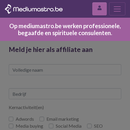
Op mediumastro.be werken professionele,
begaafde en spirituele consulenten.
Meld je hier als affiliate aan
Kernactiviteit(en)
Adwords
Email marketing
Media buying
Social Media
SEO